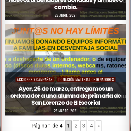
Nuevos ordenadores donados y un nuevo
cambio.
s
t
27 ABRIL, 2021
e
d
i
n
P
ACCIONES Y CAMPAÑAS
DONACIÓN MATERIAL ORDENADORES
o
Ayer, 26 de marzo, entregamos un
ordenador a una alumna de primaria de
s
San Lorenzo de El Escorial
t
25 MARZO, 2021
e
d
Página 1 de 4
1
2
3
4
»
i