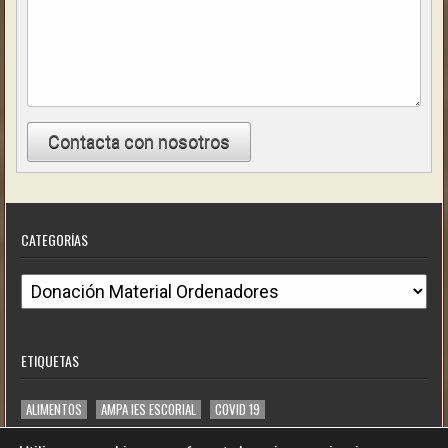
Contacta con nosotros
CATEGORÍAS
C
a
t
ETIQUETAS
e
g
ALIMENTOS
AMPA IES ESCORIAL
COVID 19
o
DONACIÓN DE ORDENADORES
JUNT@S NO HAY LÍMITES
TODOAPE