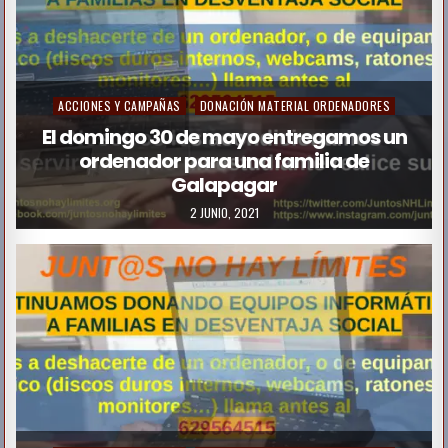
P
ACCIONES Y CAMPAÑAS
DONACIÓN MATERIAL ORDENADORES
o
El domingo 30 de mayo entregamos un
ordenador para una familia de
s
Galapagar
t
2 JUNIO, 2021
e
d
i
n