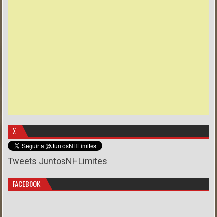
X
Tweets JuntosNHLimites
FACEBOOK