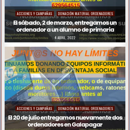
P
ACCIONES Y CAMPAÑAS
DONACIÓN MATERIAL ORDENADORES
o
El sábado, 2 de marzo, entregamos un
ordenador a un alumno de primaria
s
t
4 ABRIL, 2022
e
d
i
n
P
ACCIONES Y CAMPAÑAS
DONACIÓN MATERIAL ORDENADORES
o
El 20 de julio entregamos nuevamente dos
ordenadores en Galapagar
s