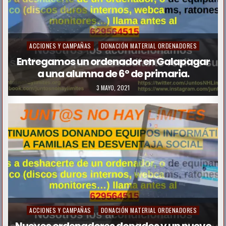
P
ACCIONES Y CAMPAÑAS
DONACIÓN MATERIAL ORDENADORES
o
Entregamos un ordenador en Galapagar
a una alumna de 6º de primaria.
s
t
3 MAYO, 2021
e
d
i
n
P
ACCIONES Y CAMPAÑAS
DONACIÓN MATERIAL ORDENADORES
o