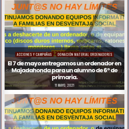
d
i
n
P
ACCIONES Y CAMPAÑAS
DONACIÓN MATERIAL ORDENADORES
o
El 7 de mayo entregamos un ordenador en
Majadahonda para un alumno de 6º de
s
primaria.
t
11 MAYO, 2021
e
d
i
n