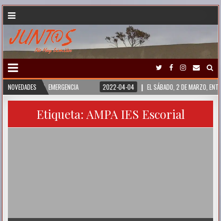
URQUÍA Y SIRIA. EMERGENCIA
NOVEDADES
2022-04-04
EL SÁBADO, 2 DE MARZO, ENTR
Etiqueta:
AMPA IES Escorial