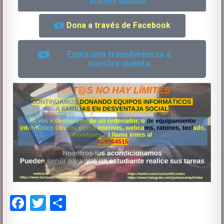
nuestro nombre
Dona a través de Facebook
Envía una transferencia a
nuestra cuenta
F
T
C
a
wi
o