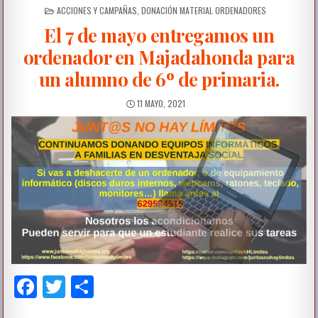
ACCIONES Y CAMPAÑAS
,
DONACIÓN MATERIAL ORDENADORES
El 7 de mayo entregamos un
ordenador en Majadahonda para
un alumno de 6º de primaria.
11 MAYO, 2021
F
T
C
a
wi
o