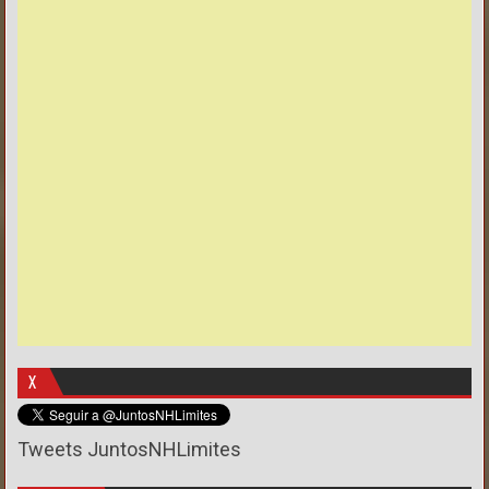
X
Tweets JuntosNHLimites