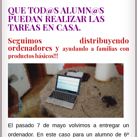
ce
tt
m
QUE TOD@S ALUMN@S
b
er
p
PUEDAN REALIZAR LAS
o
ar
TAREAS EN CASA.
o
tir
Seguimos distribuyendo
k
ordenadores y
ayudando a familias con
productos básicos!!!
El pasado 7 de mayo volvimos a entregar un
ordenador. En este caso para un alumno de 6º