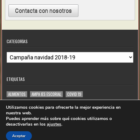
Contacta con nosotros
CATEGORÍAS
Categorías
ETIQUETAS
ALIMENTOS
AMPA IES ESCORIAL
COVID 19
DONACIÓN DE ORDENADORES
JUNT@S NO HAY LÍMITES
TODOAPE
Utilizamos cookies para ofrecerte la mejor experiencia en
nuestra web.
Puedes aprender más sobre qué cookies utilizamos o
desactivarlas en los
ajustes
.
Aceptar
El contenido de juntosnohaylimites.org, del tipo que sea,