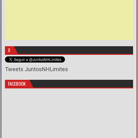
X
Tweets JuntosNHLimites
FACEBOOK