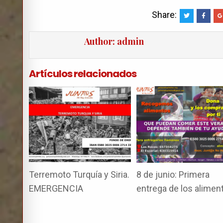
a
wi
o
ce
tt
m
Share:
b
er
p
Author:
admin
o
ar
o
tir
Artículos relacionados
k
Terremoto Turquía y Siria.
8 de junio: Primera
EMERGENCIA
entrega de los alimen