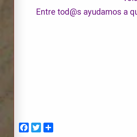
Entre tod@s ayudamos a qu
F
T
C