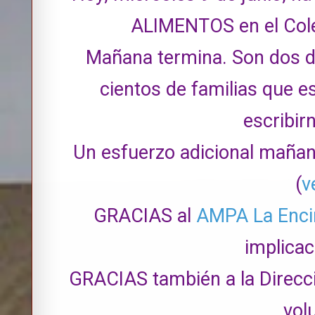
ALIMENTOS en el Cole
Mañana termina. Son dos dí
c
ientos de familias que 
escribir
Un esfuerzo adicional mañan
(
v
GRACIAS al
AMPA La Enci
implicac
GRACIAS también a la Direcci
vol