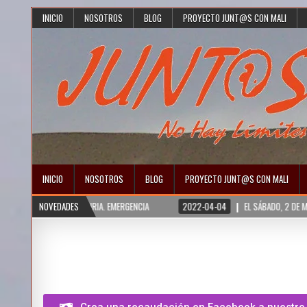
INICIO
NOSOTROS
BLOG
PROYECTO JUNT@S CON MALI
INICIO
NOSOTROS
BLOG
PROYECTO JUNT@S CON MALI
ÍA Y SIRIA. EMERGENCIA
NOVEDADES
2022-04-04
EL SÁBADO, 2 DE MARZO, ENTREGAM