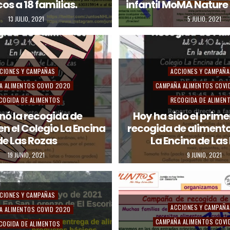
os a 18 familias.
infantil MoMA Nature
d
13 JULIO, 2021
5 JULIO, 2021
i
n
P
CIONES Y CAMPAÑAS
ACCIONES Y CAMPAÑ
o
A ALIMENTOS COVID 2020
CAMPAÑA ALIMENTOS COVI
s
COGIDA DE ALIMENTOS
RECOGIDA DE ALIMEN
t
nó la recogida de
Hoy ha sido el primer
n el Colegio La Encina
recogida de alimentos
e
de Las Rozas
La Encina de Las
d
19 JUNIO, 2021
9 JUNIO, 2021
i
n
CIONES Y CAMPAÑAS
P
ACCIONES Y CAMPAÑ
A ALIMENTOS COVID 2020
o
CAMPAÑA ALIMENTOS COVI
COGIDA DE ALIMENTOS