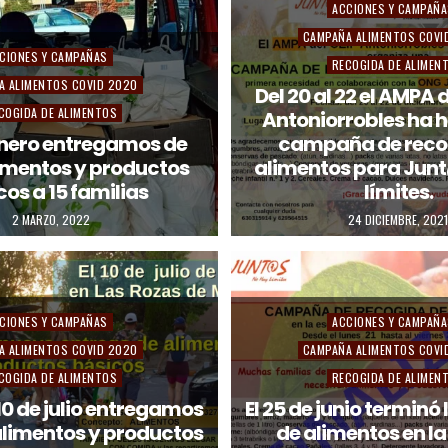
P
ACCIONES Y CAMPAÑ
o
CAMPAÑA ALIMENTOS COVI
CIONES Y CAMPAÑAS
s
RECOGIDA DE ALIMEN
A ALIMENTOS COVID 2020
t
Del 20 al 22 el AMPA 
COGIDA DE ALIMENTOS
Antoniorrobles ha 
e
 enero entregamos de
campaña de reco
d
imentos y productos
alimentos para Jun
i
cos a 15 familias
límites.
n
2 MARZO, 2022
24 DICIEMBRE, 2021
P
CIONES Y CAMPAÑAS
ACCIONES Y CAMPAÑ
o
A ALIMENTOS COVID 2020
CAMPAÑA ALIMENTOS COVI
s
COGIDA DE ALIMENTOS
RECOGIDA DE ALIMEN
t
10 de julio entregamos
El 25 de junio terminó
alimentos y productos
de alimentos en la
e