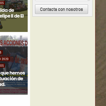
TOS
Contacta con nosotros
ida de
ipe II de El
AS
D 2020
TOS
 que hemos
ituación de
ad.