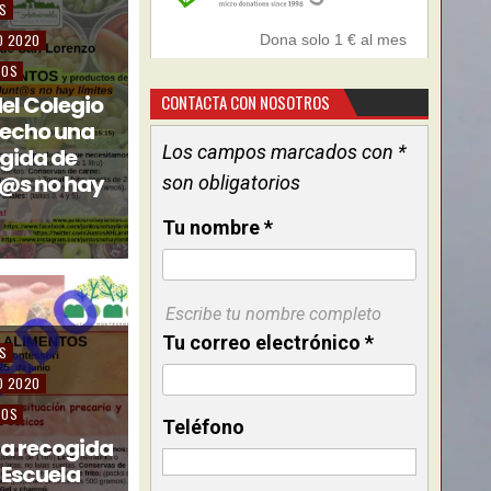
AS
D 2020
TOS
CONTACTA CON NOSOTROS
del Colegio
hecho una
Los campos marcados con *
gida de
t@s no hay
son obligatorios
Tu nombre
*
Escribe tu nombre completo
Tu correo electrónico
*
AS
D 2020
TOS
Teléfono
 la recogida
 Escuela