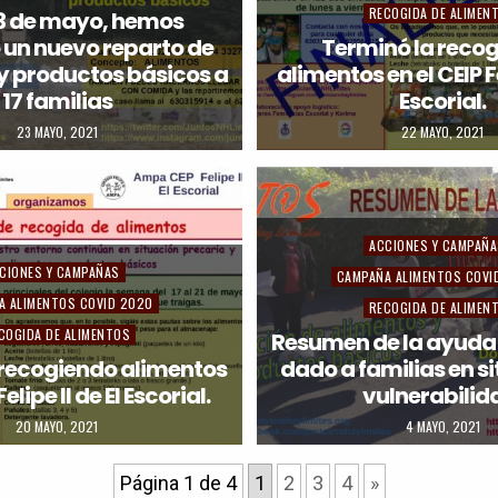
s
RECOGIDA DE ALIMEN
3 de mayo, hemos
t
 un nuevo reparto de
Terminó la recog
y productos básicos a
alimentos en el CEIP Fel
e
17 familias
Escorial.
d
23 MAYO, 2021
22 MAYO, 2021
i
n
P
ACCIONES Y CAMPAÑ
CIONES Y CAMPAÑAS
o
CAMPAÑA ALIMENTOS COVI
A ALIMENTOS COVID 2020
s
RECOGIDA DE ALIMEN
COGIDA DE ALIMENTOS
t
Resumen de la ayuda
recogiendo alimentos
dado a familias en s
e
elipe II de El Escorial.
vulnerabilid
d
20 MAYO, 2021
4 MAYO, 2021
i
n
Página 1 de 4
1
2
3
4
»