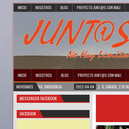
INICIO
NOSOTROS
BLOG
PROYECTO JUNT@S CON MALI
INICIO
NOSOTROS
BLOG
PROYECTO JUNT@S CON MALI
TO TURQUÍA Y SIRIA. EMERGENCIA
NOVEDADES
2022-04-04
EL SÁBADO, 2 DE MARZO, 
MESSENGER FACEBOOK
FACEBOOK