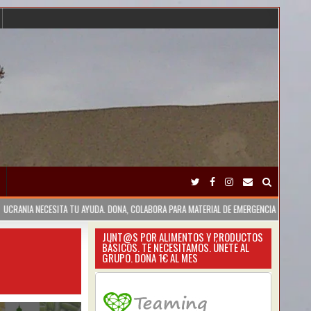
A NECESITA TU AYUDA. DONA, COLABORA PARA MATERIAL DE EMERGENCIA
2023-02
JUNT@S POR ALIMENTOS Y PRODUCTOS
BÁSICOS. TE NECESITAMOS. ÚNETE AL
GRUPO. DONA 1€ AL MES