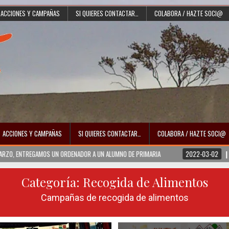
ACCIONES Y CAMPAÑAS
SI QUIERES CONTACTAR…
COLABORA / HAZTE SOCI@
ACCIONES Y CAMPAÑAS
SI QUIERES CONTACTAR…
COLABORA / HAZTE SOCI@
ENTREGAMOS UN ORDENADOR A UN ALUMNO DE PRIMARIA
2022-03-02
UCRANI
Categoría:
Recogida de Alimentos
Campañas de recogida de alimentos