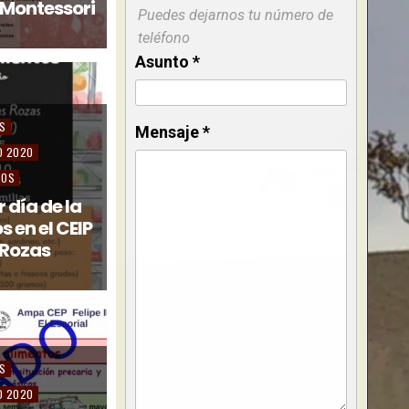
 Montessori
Puedes dejarnos tu número de
teléfono
Asunto
*
AS
Mensaje
*
D 2020
TOS
 día de la
 en el CEIP
 Rozas
AS
D 2020