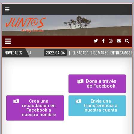
CIA
NOVEDADES
2022-04-04
EL SÁBADO, 2 DE MARZO, ENTREGAMOS UN ORDENADOR A 
Dona a través
de Facebook
Crea una
Envía una
recaudación en
transferencia a
Facebook a
nuestra cuenta
nuestro nombre