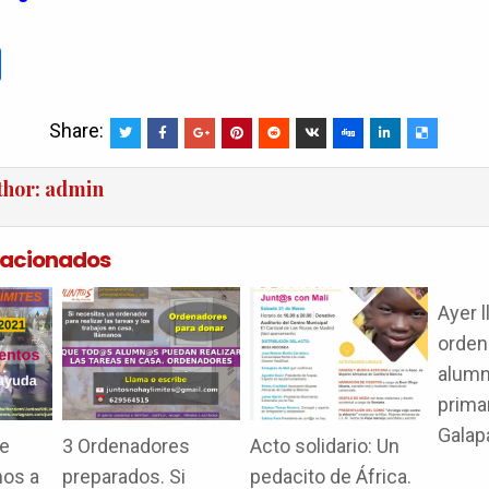
C
o
m
Share:
p
thor:
admin
ar
tir
elacionados
Ayer 
orden
alumn
prima
Galap
de
3 Ordenadores
Acto solidario: Un
mos a
preparados. Si
pedacito de África.