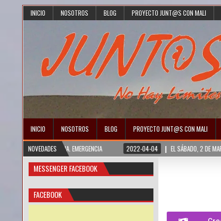
INICIO
NOSOTROS
BLOG
PROYECTO JUNT@S CON MALI
INICIO
NOSOTROS
BLOG
PROYECTO JUNT@S CON MALI
QUÍA Y SIRIA. EMERGENCIA
NOVEDADES
2022-04-04
EL SÁBADO, 2 DE MARZO, ENTREG
MESSENGER FACEBOOK
FACEBOOK