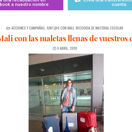
a una recaudación en
Envía una transferenci
book a nuestro nombre
cuenta
ACCIONES Y CAMPAÑAS
,
JUNT@S CON MALI
,
RECOGIDA DE MATERIAL ESCOLAR
li con las maletas llenas de vuestros
9 ABRIL, 2019