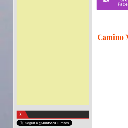
Cre
Face
Camino Ma
X