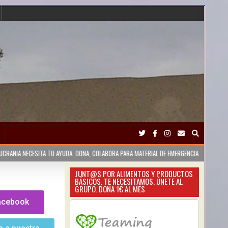
SITA TU AYUDA. DONA, COLABORA PARA MATERIAL DE EMERGENCIA
2023-02-09
JUNT@S POR ALIMENTOS Y PRODUCTOS
BÁSICOS. TE NECESITAMOS. ÚNETE AL
GRUPO. DONA 1€ AL MES
Facebook