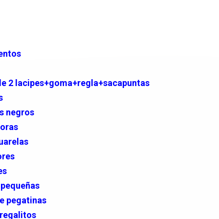
entos
de 2 lacipes+goma+regla+sacapuntas
s
es negros
doras
uarelas
ores
es
s pequeñas
de pegatinas
regalitos