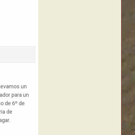
llevamos un
ador para un
o de 6º de
ria de
agar.