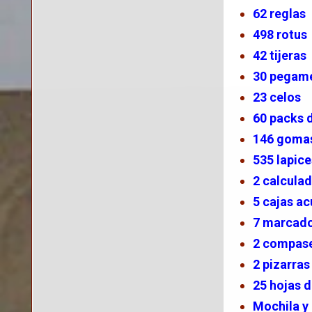
62 reglas
498 rotus
42 tijeras
30 pegam
23 celos
60 packs 
146 goma
535 lapic
2 calcula
5 cajas ac
7 marcad
2 compas
2 pizarra
25 hojas 
Mochila y 