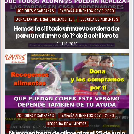
P
ACCIONES Y CAMPAÑAS
CAMPAÑA ALIMENTOS COVID 2020
o
DONACIÓN MATERIAL ORDENADORES
RECOGIDA DE ALIMENTOS
s
Hemos facilitado un nuevo ordenador
para un alumno de 1º de Bachillerato
t
e
6 JULIO, 2020
d
i
n
P
ACCIONES Y CAMPAÑAS
CAMPAÑA ALIMENTOS COVID 2020
o
RECOGIDA DE ALIMENTOS
s
Nueva entrega de alimentos el 25 de junio