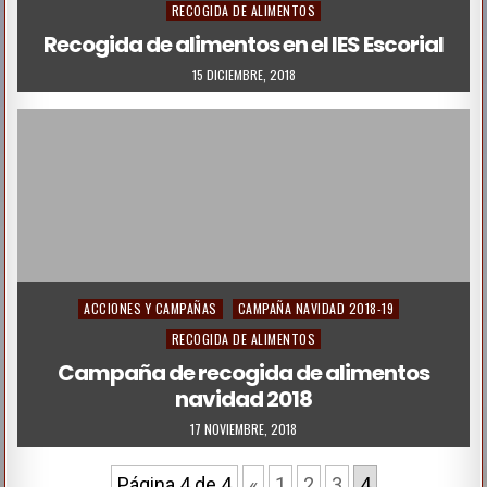
o
RECOGIDA DE ALIMENTOS
s
Recogida de alimentos en el IES Escorial
t
15 DICIEMBRE, 2018
e
d
i
n
P
ACCIONES Y CAMPAÑAS
CAMPAÑA NAVIDAD 2018-19
o
RECOGIDA DE ALIMENTOS
s
Campaña de recogida de alimentos
navidad 2018
t
e
17 NOVIEMBRE, 2018
d
Página 4 de 4
«
1
2
3
4