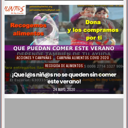
d
i
n
P
ACCIONES Y CAMPAÑAS
CAMPAÑA ALIMENTOS COVID 2020
o
RECOGIDA DE ALIMENTOS
s
¡Que l@s niñ@s no se queden sin comer
este verano!
t
e
24 MAYO, 2020
d
i
n