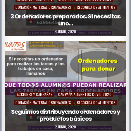
o
DONACIÓN MATERIAL ORDENADORES
RECOGIDA DE ALIMENTOS
s
3 Ordenadores preparados. Si necesitas
uno…
t
e
4 JUNIO, 2020
d
i
n
P
ACCIONES Y CAMPAÑAS
CAMPAÑA ALIMENTOS COVID 2020
o
DONACIÓN MATERIAL ORDENADORES
RECOGIDA DE ALIMENTOS
s
Seguimos distribuyendo ordenadores y
productos básicos
t
e
2 JUNIO, 2020