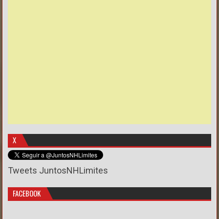
X
Tweets JuntosNHLimites
FACEBOOK