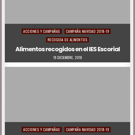
P
ACCIONES Y CAMPAÑAS
CAMPAÑA NAVIDAD 2018-19
o
RECOGIDA DE ALIMENTOS
s
Alimentos recogidos en el IES Escorial
t
19 DICIEMBRE, 2018
e
d
i
n
P
ACCIONES Y CAMPAÑAS
CAMPAÑA NAVIDAD 2018-19