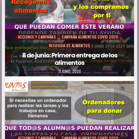
n
P
ACCIONES Y CAMPAÑAS
CAMPAÑA ALIMENTOS COVID 2020
o
RECOGIDA DE ALIMENTOS
s
8 de junio: Primera entrega de los
alimentos
t
e
11 JUNIO, 2020
d
i
n
P
ACCIONES Y CAMPAÑAS
CAMPAÑA ALIMENTOS COVID 2020