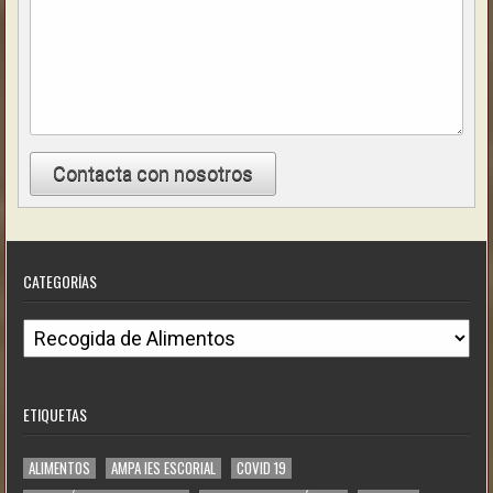
Contacta con nosotros
CATEGORÍAS
C
a
t
ETIQUETAS
e
g
ALIMENTOS
AMPA IES ESCORIAL
COVID 19
o