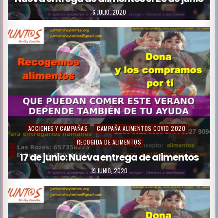
t
6 JULIO, 2020
e
d
i
n
P
ACCIONES Y CAMPAÑAS
CAMPAÑA ALIMENTOS COVID 2020
o
RECOGIDA DE ALIMENTOS
s
17 de junio: Nueva entrega de alimentos
t
19 JUNIO, 2020
e
d
i