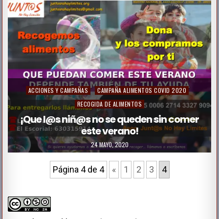
i
n
P
ACCIONES Y CAMPAÑAS
CAMPAÑA ALIMENTOS COVID 2020
o
RECOGIDA DE ALIMENTOS
s
¡Que l@s niñ@s no se queden sin comer
este verano!
t
e
24 MAYO, 2020
d
Página 4 de 4
«
1
2
3
4
i
n