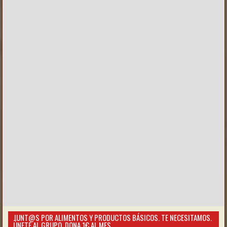
JUNT@S POR ALIMENTOS Y PRODUCTOS BÁSICOS. TE NECESITAMOS.
ÚNETE AL GRUPO. DONA 1€ AL MES