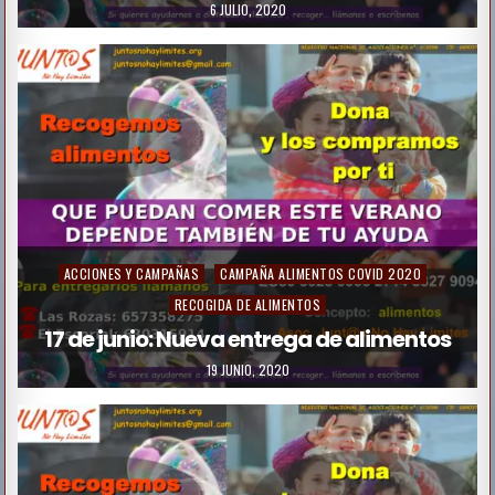
t
6 JULIO, 2020
e
d
i
n
P
ACCIONES Y CAMPAÑAS
CAMPAÑA ALIMENTOS COVID 2020
o
RECOGIDA DE ALIMENTOS
s
17 de junio: Nueva entrega de alimentos
t
19 JUNIO, 2020
e
d
i
n