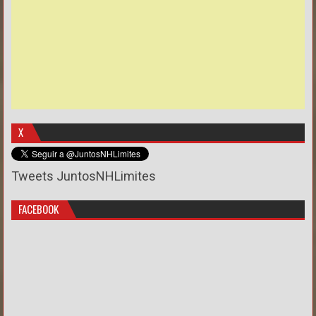
X
Tweets JuntosNHLimites
FACEBOOK