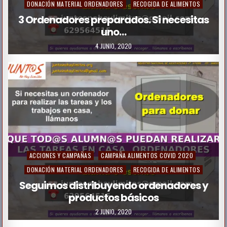
o
DONACIÓN MATERIAL ORDENADORES
RECOGIDA DE ALIMENTOS
s
3 Ordenadores preparados. Si necesitas
uno…
t
e
4 JUNIO, 2020
d
i
n
P
ACCIONES Y CAMPAÑAS
CAMPAÑA ALIMENTOS COVID 2020
o
DONACIÓN MATERIAL ORDENADORES
RECOGIDA DE ALIMENTOS
s
Seguimos distribuyendo ordenadores y
productos básicos
t
e
2 JUNIO, 2020
d