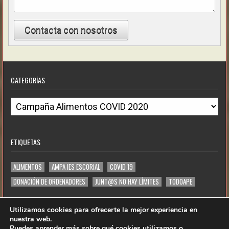
Contacta con nosotros
CATEGORÍAS
C
a
t
ETIQUETAS
e
g
ALIMENTOS
AMPA IES ESCORIAL
COVID 19
o
DONACIÓN DE ORDENADORES
JUNT@S NO HAY LÍMITES
TODOAPE
r
í
Utilizamos cookies para ofrecerte la mejor experiencia en
a
nuestra web.
Puedes aprender más sobre qué cookies utilizamos o