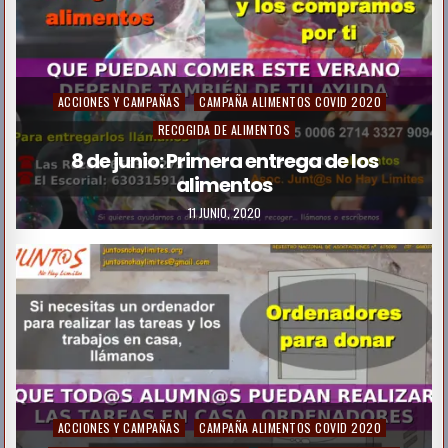
P
ACCIONES Y CAMPAÑAS
CAMPAÑA ALIMENTOS COVID 2020
o
RECOGIDA DE ALIMENTOS
s
8 de junio: Primera entrega de los
alimentos
t
e
11 JUNIO, 2020
d
i
n
P
ACCIONES Y CAMPAÑAS
CAMPAÑA ALIMENTOS COVID 2020