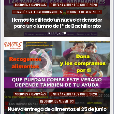
P
ACCIONES Y CAMPAÑAS
CAMPAÑA ALIMENTOS COVID 2020
o
DONACIÓN MATERIAL ORDENADORES
RECOGIDA DE ALIMENTOS
s
Hemos facilitado un nuevo ordenador
para un alumno de 1º de Bachillerato
t
e
6 JULIO, 2020
d
i
n
P
ACCIONES Y CAMPAÑAS
CAMPAÑA ALIMENTOS COVID 2020
o
RECOGIDA DE ALIMENTOS
s
Nueva entrega de alimentos el 25 de junio