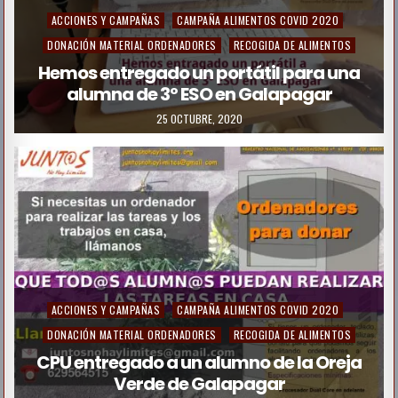
P
ACCIONES Y CAMPAÑAS
CAMPAÑA ALIMENTOS COVID 2020
o
DONACIÓN MATERIAL ORDENADORES
RECOGIDA DE ALIMENTOS
s
Hemos entregado un portátil para una
alumna de 3º ESO en Galapagar
t
e
25 OCTUBRE, 2020
d
i
n
P
ACCIONES Y CAMPAÑAS
CAMPAÑA ALIMENTOS COVID 2020
o
DONACIÓN MATERIAL ORDENADORES
RECOGIDA DE ALIMENTOS
s
CPU entregado a un alumno de la Oreja
Verde de Galapagar
t