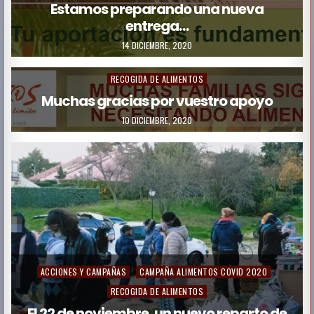
s
Estamos preparando una nueva
entrega…
t
e
14 DICIEMBRE, 2020
P
ACCIONES Y CAMPAÑAS
CAMPAÑA ALIMENTOS COVID 2020
d
o
RECOGIDA DE ALIMENTOS
i
s
Muchas gracias por vuestro apoyo
n
t
10 DICIEMBRE, 2020
e
d
i
n
P
ACCIONES Y CAMPAÑAS
CAMPAÑA ALIMENTOS COVID 2020
o
RECOGIDA DE ALIMENTOS
s
El 22 de noviembre, un nuevo reparto de