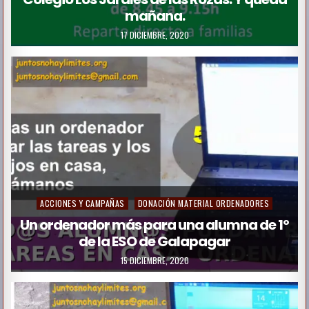
mañana.
e
17 DICIEMBRE, 2020
d
i
n
P
ACCIONES Y CAMPAÑAS
DONACIÓN MATERIAL ORDENADORES
o
Un ordenador más para una alumna de 1º
de la ESO de Galapagar
s
t
15 DICIEMBRE, 2020
e
d