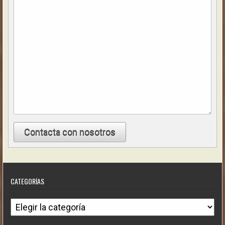
Contacta con nosotros
CATEGORÍAS
C
a