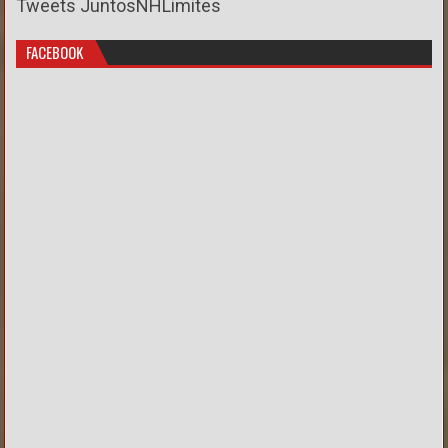
Tweets JuntosNHLimites
FACEBOOK