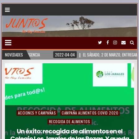
RIA. EMERGENCIA
NOVEDADES
2022-04-04
EL SÁBADO, 2 DE MARZO, ENTREGAMOS UN O
P
ACCIONES Y CAMPAÑAS
CAMPAÑA ALIMENTOS COVID 2020
o
RECOGIDA DE ALIMENTOS
s
Un éxito: recogida de alimentos en el
Colegio Los Jarales de las Rozas. Y queda
t