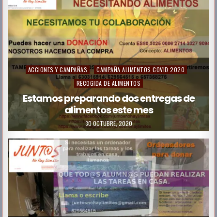
n
P
ACCIONES Y CAMPAÑAS
CAMPAÑA ALIMENTOS COVID 2020
o
RECOGIDA DE ALIMENTOS
s
Estamos preparando dos entregas de
alimentos este mes
t
e
30 OCTUBRE, 2020
d
i
n