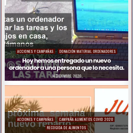
i
n
P
ACCIONES Y CAMPAÑAS
DONACIÓN MATERIAL ORDENADORES
o
Hoy hemos entregado un nuevo
ordenador a una persona que lo necesita.
s
t
14 DICIEMBRE, 2020
e
d
i
n
P
ACCIONES Y CAMPAÑAS
CAMPAÑA ALIMENTOS COVID 2020
o
RECOGIDA DE ALIMENTOS