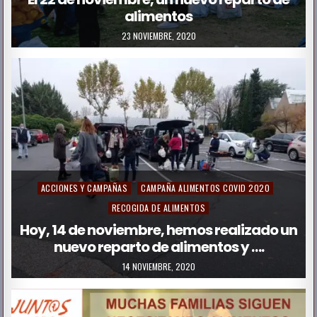
alimentos
t
e
23 NOVIEMBRE, 2020
d
i
n
P
ACCIONES Y CAMPAÑAS
CAMPAÑA ALIMENTOS COVID 2020
o
RECOGIDA DE ALIMENTOS
s
Hoy, 14 de noviembre, hemos realizado un
nuevo reparto de alimentos y ….
t
e
14 NOVIEMBRE, 2020
d
i