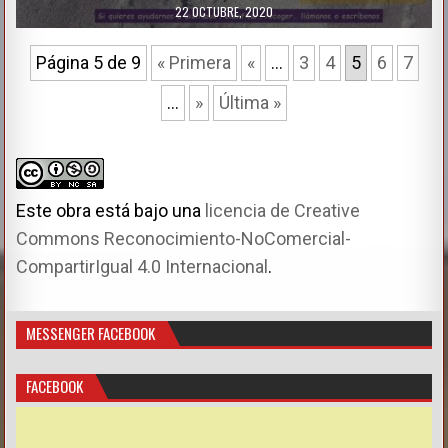
e
22 OCTUBRE, 2020
d
Página 5 de 9
« Primera
«
...
3
4
5
6
7
i
n
...
»
Última »
Este obra está bajo una
licencia de Creative
Commons Reconocimiento-NoComercial-
CompartirIgual 4.0 Internacional
.
MESSENGER FACEBOOK
FACEBOOK